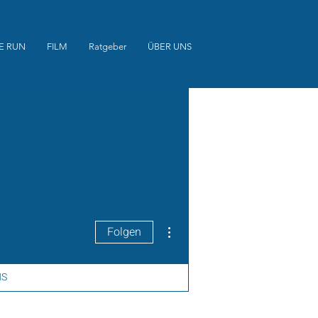
E RUN
FILM
Ratgeber
ÜBER UNS
Weitere Optionen
Folgen
NS