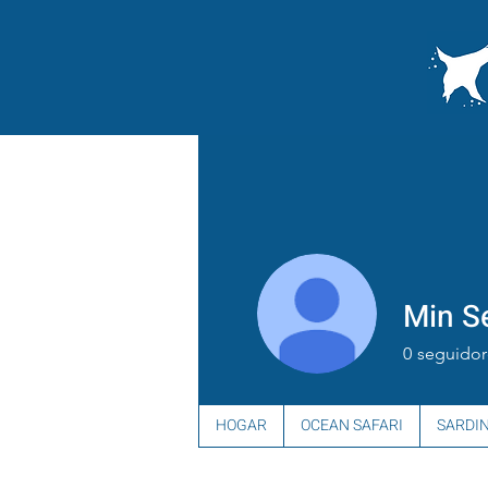
Min S
0
seguidor
HOGAR
OCEAN SAFARI
SARDI