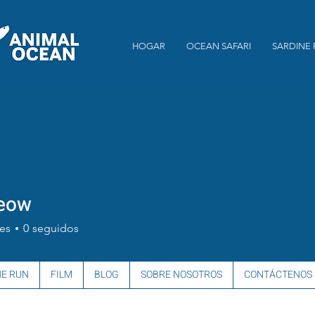
HOGAR
OCEAN SAFARI
SARDINE
eow
es
0
seguidos
NE RUN
FILM
BLOG
SOBRE NOSOTROS
CONTÁCTENOS