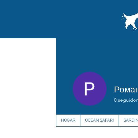
Роман
0
seguidor
HOGAR
OCEAN SAFARI
SARDI