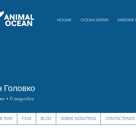
HOGAR
OCEAN SAFARI
SARDINE
 Головко
es
0
seguidos
NE RUN
FILM
BLOG
SOBRE NOSOTROS
CONTÁCTENOS