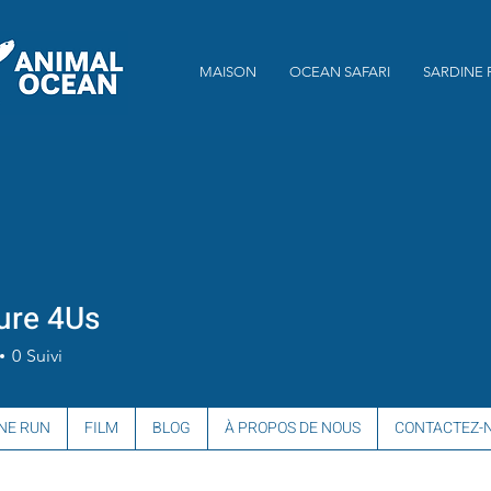
MAISON
OCEAN SAFARI
SARDINE 
ure 4Us
0
Suivi
NE RUN
FILM
BLOG
À PROPOS DE NOUS
CONTACTEZ-