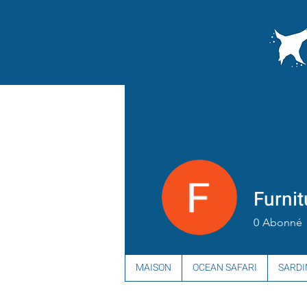
Furnit
0
Abonné
MAISON
OCEAN SAFARI
SARDI