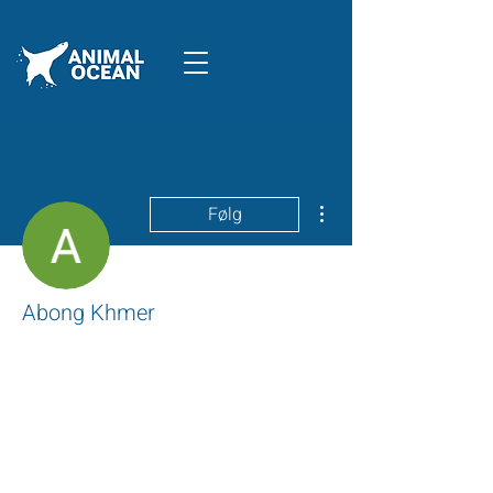
Flere handlinger
Følg
Abong Khmer