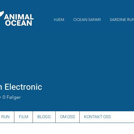
HJEM
OCEAN SAFARI
SARDINE RU
 Electronic
0
Følger
 RUN
FILM
BLOGG
OM OSS
KONTAKT OSS