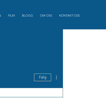
N
FILM
BLOGG
OM OSS
KONTAKT OSS
Flere handlinger
Følg