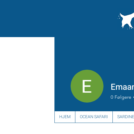
Emaan
0
Følgere
HJEM
OCEAN SAFARI
SARDINE