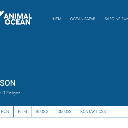
HJEM
OCEAN SAFARI
SARDINE RU
 SON
0
Følger
 RUN
FILM
BLOGG
OM OSS
KONTAKT OSS