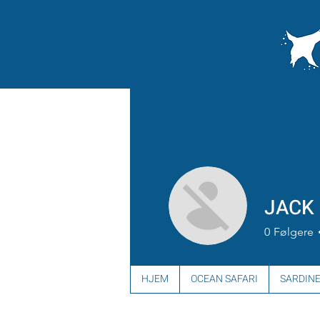
JACK
0
Følgere
HJEM
OCEAN SAFARI
SARDINE