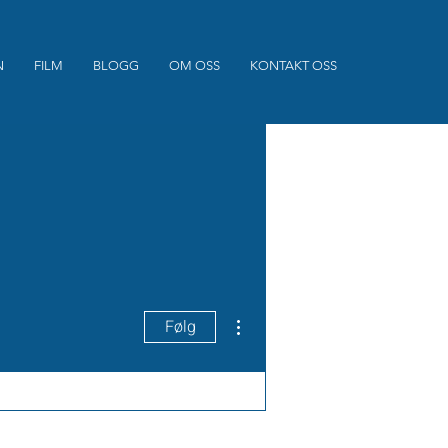
N
FILM
BLOGG
OM OSS
KONTAKT OSS
Flere handlinger
Følg