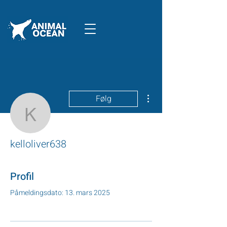
Flere handlinger
Følg
kelloliver638
kelloliver638
Profil
Påmeldingsdato: 13. mars 2025