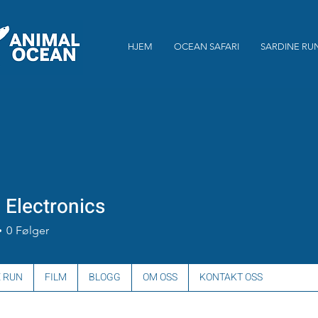
HJEM
OCEAN SAFARI
SARDINE RU
 Electronics
0
Følger
 RUN
FILM
BLOGG
OM OSS
KONTAKT OSS