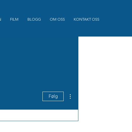
N
FILM
BLOGG
OM OSS
KONTAKT OSS
Flere handlinger
Følg