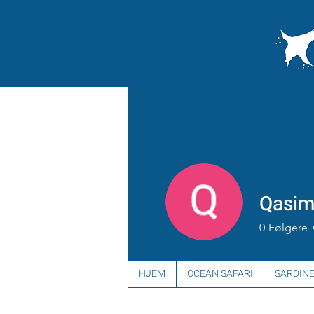
Qasim
0
Følgere
HJEM
OCEAN SAFARI
SARDINE