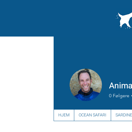
Anima
0
Følgere
HJEM
OCEAN SAFARI
SARDINE