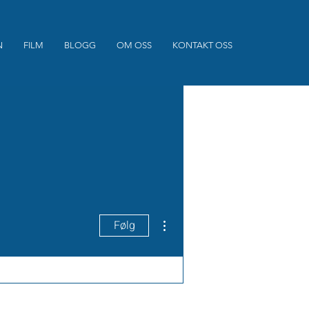
N
FILM
BLOGG
OM OSS
KONTAKT OSS
Flere handlinger
Følg