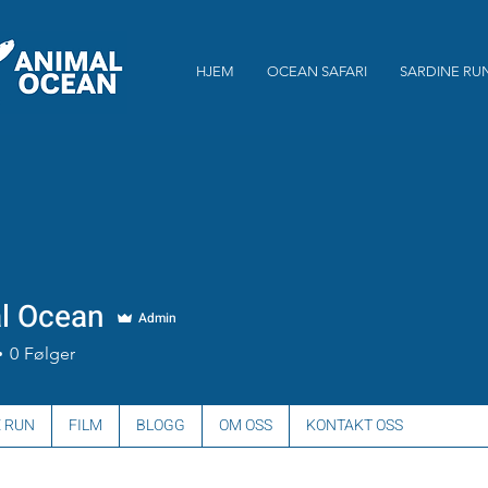
HJEM
OCEAN SAFARI
SARDINE RU
l Ocean
Admin
0
Følger
 RUN
FILM
BLOGG
OM OSS
KONTAKT OSS