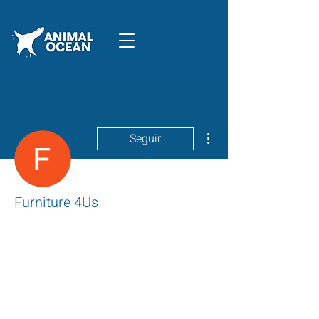
Mais ações
Seguir
Furniture 4Us