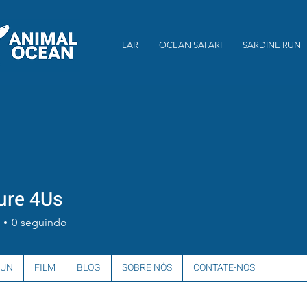
LAR
OCEAN SAFARI
SARDINE RUN
ure 4Us
0
seguindo
RUN
FILM
BLOG
SOBRE NÓS
CONTATE-NOS