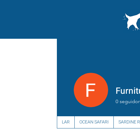
Furnit
0
seguidor
LAR
OCEAN SAFARI
SARDINE 