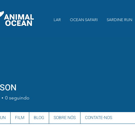
LAR
OCEAN SAFARI
SARDINE RUN
 SON
0
seguindo
RUN
FILM
BLOG
SOBRE NÓS
CONTATE-NOS