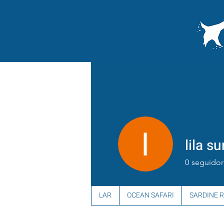
lila 
0
seguidor
LAR
OCEAN SAFARI
SARDINE 