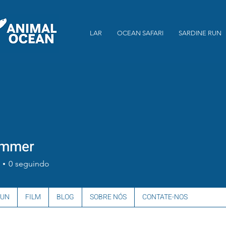
LAR
OCEAN SAFARI
SARDINE RUN
summer
0
seguindo
RUN
FILM
BLOG
SOBRE NÓS
CONTATE-NOS