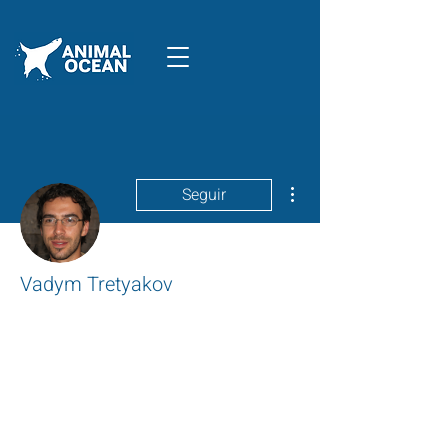
Mais ações
Seguir
Vadym Tretyakov