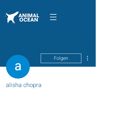
Weitere Optionen
Folgen
alisha chopra