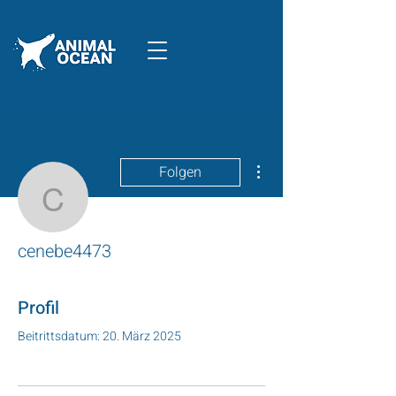
Weitere Optionen
Folgen
cenebe4473
cenebe4473
Profil
Beitrittsdatum: 20. März 2025