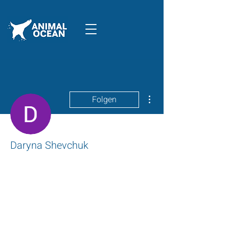
Weitere Optionen
Folgen
Daryna Shevchuk