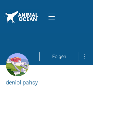
Weitere Optionen
Folgen
deniol pahsy