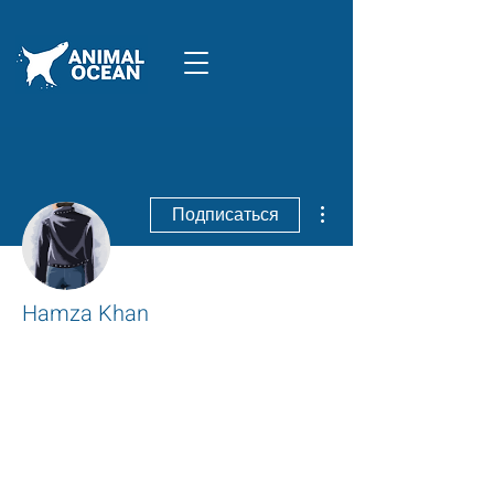
Другие действия
Подписаться
Hamza Khan