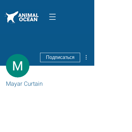
Другие действия
Подписаться
Mayar Curtain