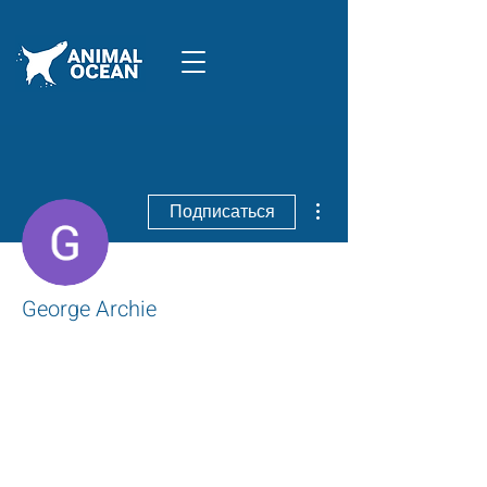
Другие действия
Подписаться
George Archie